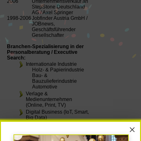
2006
Unternehmensverkauf an
StepStone Deutschland
AG / Axel Springer
1998-2006
Jobfinder Austria GmbH /
JOBnews,
Geschäftsführender
Gesellschafter
Branchen-Spezialisierung in der
Personalberatung / Executive
Search:
Internationale Industrie
Holz- & Papierindustrie
Bau- &
Bauzulieferindustrie
Automotive
Verlage &
Medienunternehmen
(Online, Print, TV)
Digital Business (IoT, Smart,
Big Data)
Dienstleistungen
Öffentlicher Bereich &
NGOs