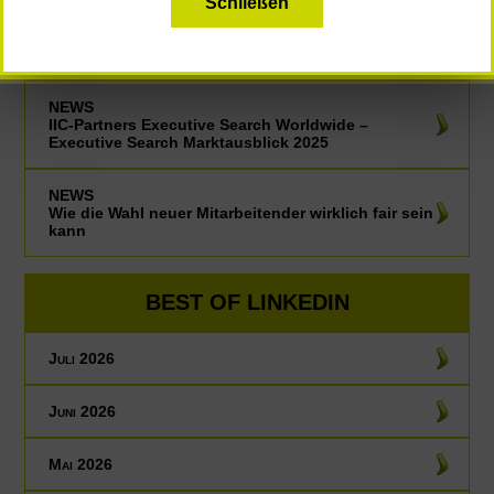
NEWS
Schließen
IIC-Partners Executive Search Worldwide – Neuer
globaler Bericht: Die strategische Rolle von Interim-
und Teilzeit-Führungskräften
NEWS
IIC-Partners Executive Search Worldwide –
Executive Search Marktausblick 2025
NEWS
Wie die Wahl neuer Mitarbeitender wirklich fair sein
kann
BEST OF LINKEDIN
Juli 2026
Juni 2026
Mai 2026