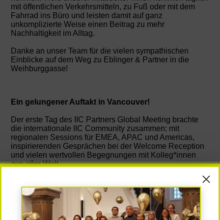
mit öffentlichen Verkehrsmitteln, zu Fuß oder mit dem
Fahrrad ins Büro und leisten damit auf ganz
unkomplizierte Weise einen Beitrag zu mehr
Nachhaltigkeit im Alltag.
Danke an unser Team für die vielen sympathischen
Einblicke auf dem Weg zu Eblinger & Partner in die
Weihburggasse!
Ein gelungener Auftakt in Vancouver!
Der erste Tag des IIC Partners Global Meeting brachte
die internationale IIC Community zusammen: mit
regionalen Sessions für EMEA, APAC und Americas,
inspirierenden Gesprächen bei der Welcome Reception
und vielen wertvollen Begegnungen mit Kolleg*innen
aus aller Welt.
Die ideale Mischung aus Austausch, neuen
Perspektiven und globaler Verbundenheit macht das IIC-
Netzwerk so besonders und setzte den perfekten Ton für
die kommenden Tage voller Insights, Impulse und
Executive Search Expertise.