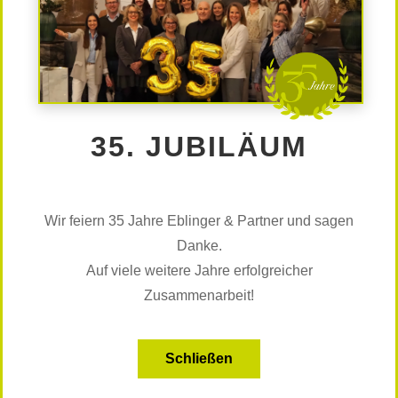
Danke für die großartige Organisation und den
angenehmen Austausch unter Kolleg*innen aus der
ganzen Welt!
Weitere LinkedIn-Beiträge sehen Sie
hier
35. JUBILÄUM
KARRIERE-COACHING
Wir feiern 35 Jahre Eblinger & Partner und sagen
Danke.
AKTUELLES
Auf viele weitere Jahre erfolgreicher
Zusammenarbeit!
NEWS
IIC-Partners Executive Search Worldwide – Neuer
globaler Bericht: Die strategische Rolle von Interim-
Schließen
und Teilzeit-Führungskräften