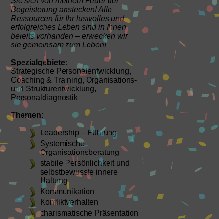
Sie sich von meinem Feuer der
Begeisterung anstecken! Alle
Ressourcen für Ihr lustvolles und
erfolgreiches Leben sind in Ihnen
bereits vorhanden – erwecken wir
sie gemeinsam zum Leben!
Spezialgebiete:
Strategische Personalentwicklung,
Coaching & Training, Organisations-
und Strukturentwicklung,
Personaldiagnostik
Themen:
Leadership – Führung
Systemische
Organisationsberatung
stabile Persönlichkeit und
selbstbewusste innere
Haltung
Kommunikation
Konfliktverhalten
charismatische Präsentation