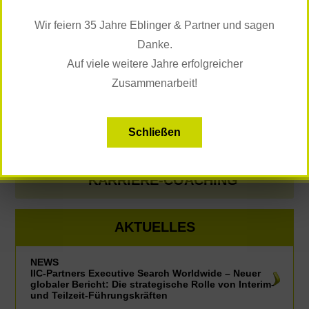
2003
PR & Pressearbeit,
Karriereportal career.at
Wir feiern 35 Jahre Eblinger & Partner und sagen
2000 -
Redakteurin im Ressort
2001
Karriere, Der Standard
Danke.
und derStandard.at
Auf viele weitere Jahre erfolgreicher
Sprachen:
Zusammenarbeit!
Deutsch, Englisch
ZURÜCK
Schließen
KARRIERE-COACHING
AKTUELLES
NEWS
IIC-Partners Executive Search Worldwide – Neuer
globaler Bericht: Die strategische Rolle von Interim-
und Teilzeit-Führungskräften