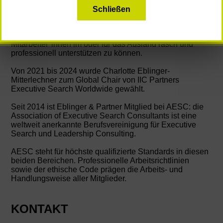
Als Mitglied von IIC Partners Executive Search
Schließen
Worldwide verfügt Eblinger & Partner über gute Kontakte
zum internationalen Business, um auch unsere
internationalen Kund*innen bei der Suche nach neuen
Mitarbeiter*innen im oder für das Ausland rasch und
professionell unterstützen zu können.
Von 2021 bis 2024 wurde Charlotte Eblinger-
Mitterlechner zum Global Chair von IIC Partners
Executive Search Worldwide gewählt.
Seit 2014 ist Eblinger & Partner Mitglied bei AESC: die
Association of Executive Search Consultants ist eine
weltweit anerkannte Berufsvereinigung für Executive
Search und Leadership Consulting.
AESC steht für höchste qualifizierte Standards in diesen
beiden Bereichen. Professionelle Arbeitsrichtlinien
sowie der ethische Code prägen die Arbeits- und
Handlungsweise aller Mitglieder.
KONTAKT