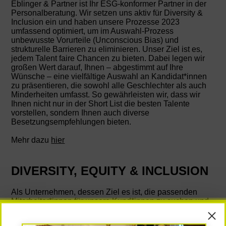
Eblinger & Partner ist Ihr ESG-konformer Partner in der
Personalberatung. Wir setzen uns aktiv für Diversity &
Inclusion ein und haben unsere Prozesse 2023
umfassend optimiert, um im Auswahl-Prozess
unbewusste Vorurteile (Unconscious Bias) und
strukturelle Barrieren zu eliminieren. Unser Ziel ist es,
jedem Talent faire Chancen zu bieten. Dabei legen wir
großen Wert darauf, Ihnen – abgestimmt auf Ihre
Wünsche – eine vielfältige Auswahl an Kandidat*innen
zu präsentieren, die sowohl alle Geschlechter als auch
Minderheiten umfasst. So gewährleisten wir, dass wir
Ihnen nicht nur in der Short List die besten Talente
vorstellen, sondern Ihnen auch diverse
Besetzungsempfehlungen bieten.
Mehr dazu
hier
DIVERSITY, EQUITY & INCLUSION
Als Unternehmen, dessen Ziel es ist, die passenden
Mitarbeiter*innen für unsere Kund*innen zu suchen und
zu finden, verstehen wir Diversity, Equity & Inclusion
nachweislich als eine der tragenden Säulen für den