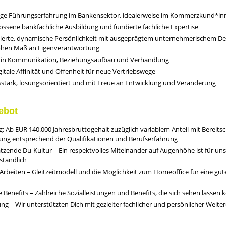
ige Führungserfahrung im Bankensektor, idealerweise im Kommerzkund*in
ossene bankfachliche Ausbildung und fundierte fachliche Expertise
ierte, dynamische Persönlichkeit mit ausgeprägtem unternehmerischem D
hen Maß an Eigenverantwortung
t in Kommunikation, Beziehungsaufbau und Verhandlung
gitale Affinität und Offenheit für neue Vertriebswege
stark, lösungsorientiert und mit Freue an Entwicklung und Veränderung
ebot
: Ab EUR 140.000 Jahresbruttogehalt zuzüglich variablem Anteil mit Bereitsc
ung entsprechend der Qualifikationen und Berufserfahrung
tzende Du-Kultur – Ein respektvolles Miteinander auf Augenhöhe ist für uns
ständlich
 Arbeiten – Gleitzeitmodell und die Möglichkeit zum Homeoffice für eine gut
e Benefits – Zahlreiche Sozialleistungen und Benefits, die sich sehen lassen
ng – Wir unterstützten Dich mit gezielter fachlicher und persönlicher Weite