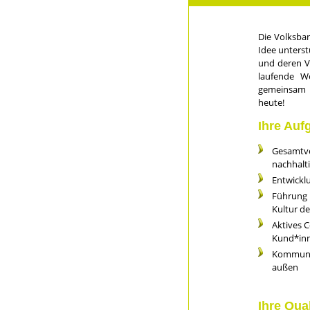
Die Volksban
Idee unters
und deren Ve
laufende W
gemeinsam m
heute!
Ihre Auf
Gesamtve
nachhal
Entwickl
Führung m
Kultur d
Aktives C
Kund*in
Kommunik
außen
Ihre Qua