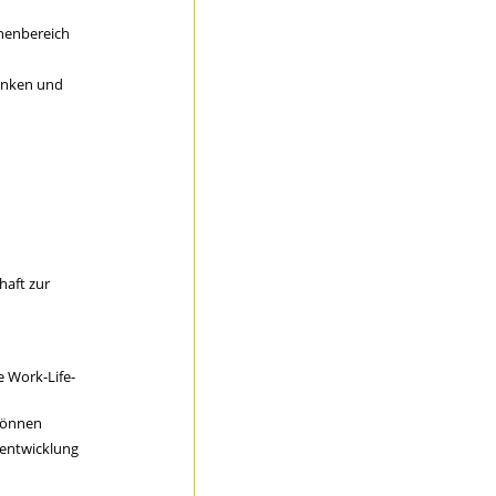
nenbereich
enken und
haft zur
e Work-Life-
 können
rentwicklung