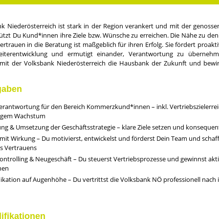
k Niederösterreich ist stark in der Region verankert und mit der genosse
tützt Du Kund*innen ihre Ziele bzw. Wünsche zu erreichen. Die Nähe zu de
rtrauen in die Beratung ist maßgeblich für ihren Erfolg. Sie fördert proakti
eiterentwicklung und ermutigt einander, Verantwortung zu übernehme
it der Volksbank Niederösterreich die Hausbank der Zukunft und bewi
gaben
rantwortung für den Bereich Kommerzkund*innen – inkl. Vertriebszielerre
tigem Wachstum
ung & Umsetzung der Geschäftsstrategie – klare Ziele setzen und konseque
it Wirkung – Du motivierst, entwickelst und förderst Dein Team und schaff
es Vertrauens
ontrolling & Neugeschäft – Du steuerst Vertriebsprozesse und gewinnst akt
nen
ation auf Augenhöhe – Du vertrittst die Volksbank NÖ professionell nach
lifikationen