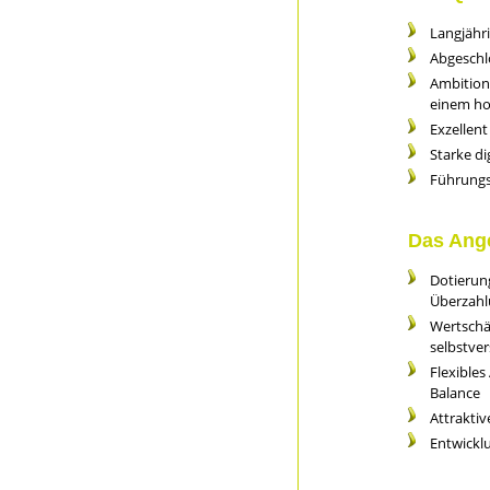
Langjähr
Abgeschl
Ambition
einem ho
Exzellen
Starke di
Führungs
Das Ang
Dotierung
Überzahl
Wertschä
selbstver
Flexibles
Balance
Attraktiv
Entwicklu