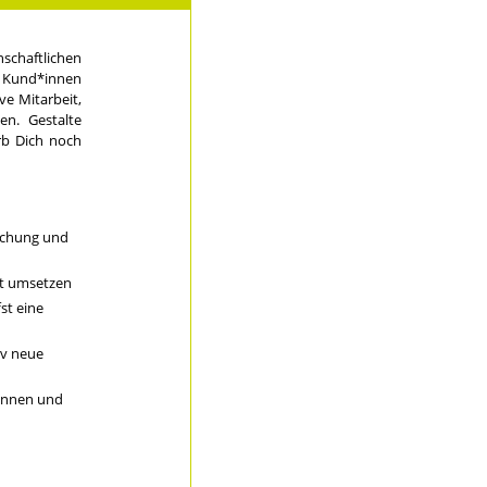
nschaftlichen
n Kund*innen
ve Mitarbeit,
n. Gestalte
rb Dich noch
ichung und
nt umsetzen
st eine
iv neue
 innen und