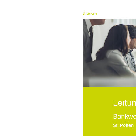
Drucken
Leitu
Bankwes
St. Pölten