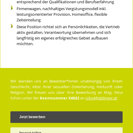
entsprechend der Qualifikationen und Berufserfahrung
Firmenwagen, nachhaltiges Vergütungsmodell inkl.
leistungsorientierter Provision, Homeoffice, flexible
Zeiteinteilung
Diese Position richtet sich an Persönlichkeiten, die Vertrieb
aktiv gestalten, Verantwortung übernehmen und sich
langfristig ein eigenes erfolgreiches Gebiet aufbauen
möchten.
Wir wenden uns an Bewerber*innen unabhängig von ihrem
Geschlecht, Alter, ihrer sexuellen Orientierung, Herkunft oder
Religion. Wir freuen uns über Ihre Bewerbung an Mag. Nina
Schön unter der
Kennnummer X6022
an
jobs4@eblinger.at
Jetzt bewerben