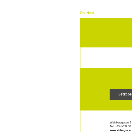
Drucken
Jetzt b
Weihburggasse 9 
Tel. +43-1-532 33
www.eblinger.at