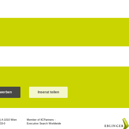
ewerben
Inserat teilen
| A-1010 Wien
Member of llCPartners -
 33-0
Executive Search Worldwide